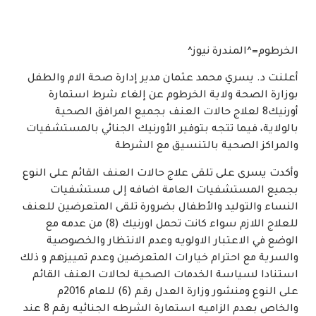
الخرطوم=^المندرة نيوز^
أعلنت د. يسري محمد عثمان مدير إدارة صحة الام والطفل
بوزارة الصحة ولاية الخرطوم عن إلغاء شرط استمارة
أورنيك8 لعلاج حالات العنف بجميع المرافق الصحية
بالولاية، فيما تتجه بتوفير الأورنيك الجنائي بالمستشفيات
والمراكز الصحية بالتنسيق مع الشرطة
وأكدت يسرى على تلقى علاج حالات العنف القائم على النوع
بجميع المستشفيات العامة اضافه إلى مستشفيات
النساء والتوليد والأطفال بضرورة تلقى المتعرضين للعنف
للعلاج اللازم سواء كانت تحمل اورنيك (8) من عدمه مع
الوضع في الاعتبار الاولويه وعدم الانتظار والخصوصية
والسرية مع احترام خيارات المتعرضين وعدم تمييزهم و ذلك
استنادا لسياسة الخدمات الصحية لحالات العنف القائم
على النوع ومنشور وزارة العدل رقم (6) للعام 2016م
والخاص بعدم الزاميه استمارة الشرطه الجنائيه رقم 8 عند