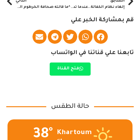
السابق
التالي
إلغاء نظام الكفالة..عندما تدخل السلطات السعودية دائرة للتتفيذ
^ما قالته صحافة الخرطوم الصادرة اليوم= الأحد 14 مارس 2021م^
قم بمشاركة الخبر علي
تابعنا علي قناتنا في الواتساب
فتح القناة
حالة الطقس
38°
Khartoum