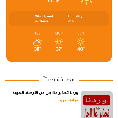
Clear
Wind Speed
Humidity
32.4Km/h
28%
TUE
MON
SUN
38°
37°
40°
مضافة حديثاً
وردنا تحذير عاااجل من الأرصاد الجوية
قراءة المزيد