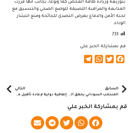
بتوزيعه وزيادة طاقة الفحص كماََ ونوعاََ، بجانب أنها قررت
المتابعة والمراقبة اللصيقة للوضع الصحي والتنسيق مع
لجنة الأمن والدفاع بغرض التصدي للجائحة ومنع انتشار
الوباء.
733
قم بمشاركة الخبر علي
Telegram
WhatsApp
Twitter
Facebook
السابق
التالي
المنتخب السوداني يحقق الفوز على ساوتومي
إتفاقية دولية لإعادة تأهيل مقر إتحاد الكره السوداني
قم بمشاركة الخبر علي