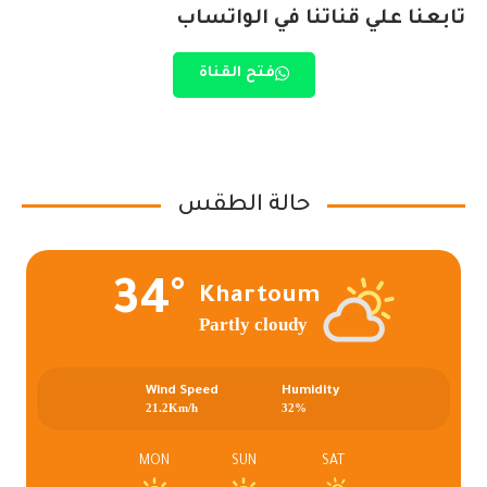
تابعنا علي قناتنا في الواتساب
فتح القناة
حالة الطقس
34°
Khartoum
Partly cloudy
Wind Speed
Humidity
21.2Km/h
32%
MON
SUN
SAT