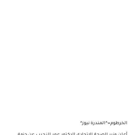
الخرطوم=^المندرة نيوز^