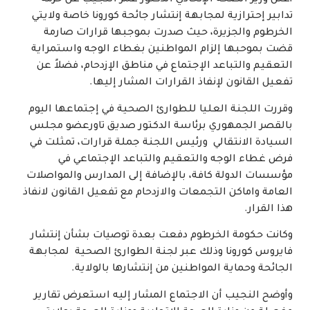
أعلن وزير الصحة الإتحادي الدكتور عمر النجيب عن حزمة
تدابير إحترازية لمجابهة إنتشار جائحة كورونا خاصة ولايتي
الخرطوم والجزيرة، حيث صدرت بموجبها قرارات صارمة
قضت بموحبها إلزام المواطنين بغطاء الوجه واستمراية
التعقيم والتباعد الإجتماع في مناطق الإزدحام، فضلاً عن
تفعيل القانون لإنفاذ القرارات المشار إليها.
وقررت اللجنة العليا للطوارئ الصحية في إجتماعها اليوم
بالقصر الجمهوري برئاسة الدكتور صديق تاورعضو مجلس
السيادة الانتقالي ورئيس اللجنة جملة قرارات، تمثلت في
فرض غطاء الوجه والتعقيم والتباعد الإجتماعي في
مؤسسات الدولة كافة، بالإضافة إلى المدارس والمواصلات
العامة واماكن التجمعات والازدحام مع تفعيل القانون لانفاذ
هذا القرار.
وكانت حكومة الخرطوم دفعت بعدة توصيات بشأن إنتشار
فايروس كورونا وذلك عبر لجنة الطوارئ الصحية لمجابهة
الجائحة وحماية المواطنين من إنتشارها بالولاية.
وأوضح النجيب أن الاجتماع المشار إليه استعرض تقارير