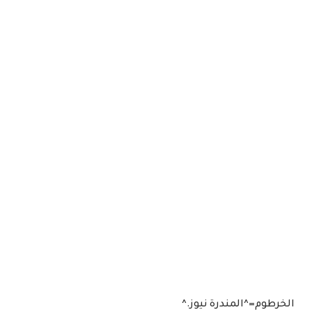
الخرطوم=^المندرة نيوز.^