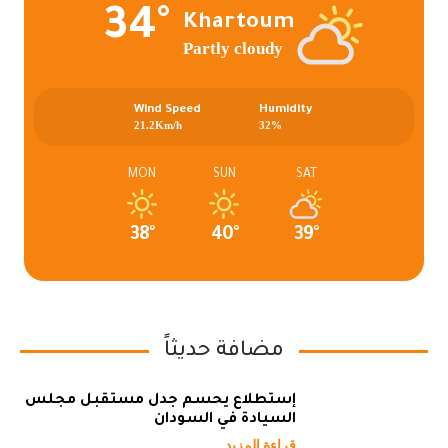
34°
Khartoum
Partly cloudy
Wind Speed
Humidity
21.2Km/h
32%
MON
SUN
SAT
38°
40°
39°
مضافة حديثاً
إستطلاع يحسم جدل مستقبل مجلس
السيادة في السودان
قراءة المزيد