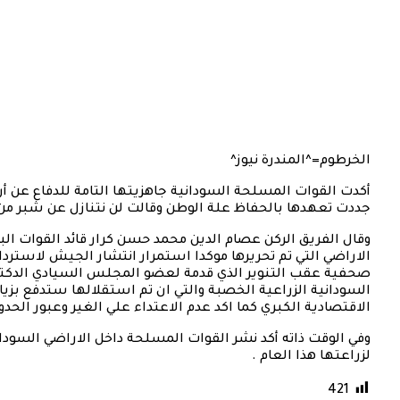
الخرطوم=^المندرة نيوز^
أكدت القوات المسلحة السودانية جاهزيتها التامة للدفاع عن أر
جددت تعهدها بالحفاظ علة الوطن وقالت لن نتنازل عن شبر من 
وقال الفريق الركن عصام الدين محمد حسن كرار قائد القوات ال
الاراضي التي تم تحريرها موكدا استمرار انتشار الجيش لاستردا
صحفية عقب التنوير الذي قدمة لعضو المجلس السيادي الدكتور
السودانية الزراعية الخصبة والتي ان تم استقلالها ستدفع بزيادة 
الاقتصادية الكبري كما اكد عدم الاعتداء علي الغير وعبور الحدو
وفي الوقت ذاته أكد نشر القوات المسلحة داخل الاراضي السودان
لزراعتها هذا العام .
421