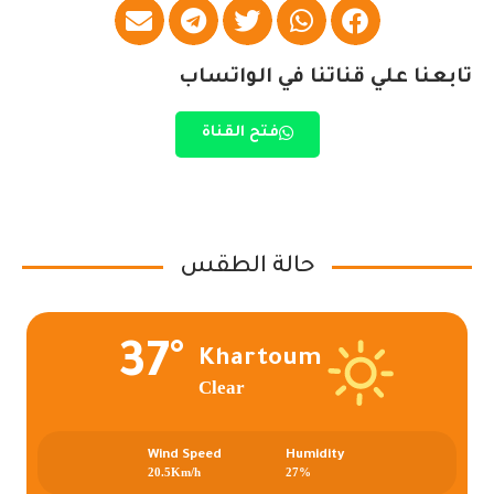
تابعنا علي قناتنا في الواتساب
فتح القناة
حالة الطقس
37°
Khartoum
Clear
Wind Speed
Humidity
20.5Km/h
27%