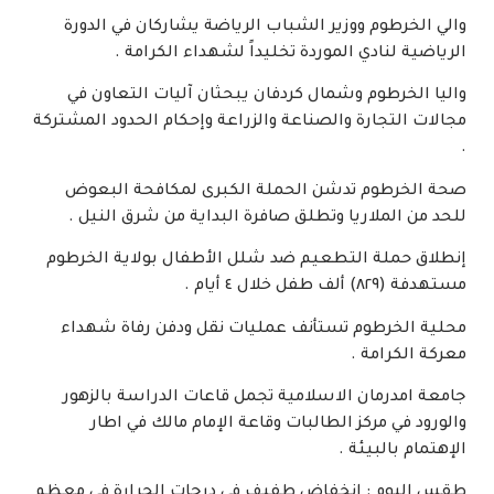
والي الخرطوم ووزير الشباب الرياضة يشاركان في الدورة
الرياضية لنادي الموردة تخليداً لشهداء الكرامة .
واليا الخرطوم وشمال كردفان يبحثان آليات التعاون في
مجالات التجارة والصناعة والزراعة وإحكام الحدود المشتركة
.
صحة الخرطوم تدشن الحملة الكبرى لمكافحة البعوض
للحد من الملاريا وتطلق صافرة البداية من شرق النيل .
إنطلاق حملة التطعيم ضد شلل الأطفال بولاية الخرطوم
مستهدفة (٨٢٩) ألف طفل خلال ٤ أيام .
محلية الخرطوم تستأنف عمليات نقل ودفن رفاة شهداء
معركة الكرامة .​
جامعة امدرمان الاسلامية تجمل قاعات الدراسة بالزهور
والورود في مركز الطالبات وقاعة الإمام مالك في اطار
الإهتمام بالبيئة .
​​​​​​​​طقس اليوم : إنخفاض طفيف في درجات الحرارة في معظم