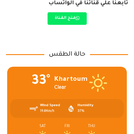
تابعنا علي قناتنا في الواتساب
فتح القناة
حالة الطقس
33°
Khartoum
Clear
Wind Speed
Humidity
19.8Km/h
37%
SAT
FRI
THU