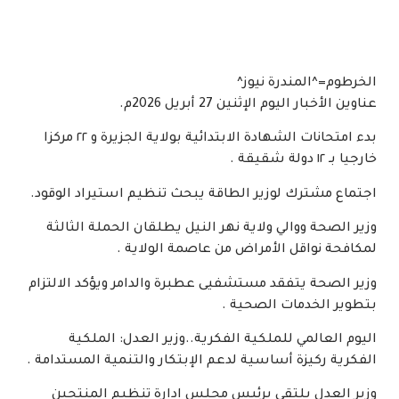
الخرطوم=^المندرة نيوز^
عناوين الأخبار اليوم الإثنين 27 أبريل 2026م.
بدء امتحانات الشهادة الابتدائية بولاية الجزيرة و ٢٢ مركزا
خارجيا بـ ١٢ دولة شقيقة .
اجتماع مشترك لوزير الطاقة يبحث تنظيم استيراد الوقود.
وزير الصحة ووالي ولاية نهر النيل يطلقان الحملة الثالثة
لمكافحة نواقل الأمراض من عاصمة الولاية .
وزير الصحة يتفقد مستشفيى عطبرة والدامر ويؤكد الالتزام
بتطوير الخدمات الصحية .
اليوم العالمي للملكية الفكرية..وزير العدل: الملكية
الفكرية ركيزة أساسية لدعم الإبتكار والتنمية المستدامة .
وزير العدل يلتقي برئيس مجلس ادارة تنظيم المنتجين