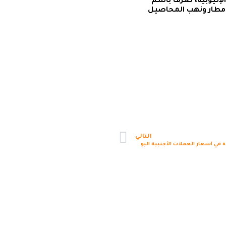
إثيوبية، تُعرف باسم
أمطار ونهب المحاصيل
التالي
تحركات جديدة في أسعار العملات الأجنبية اليوم في السودان