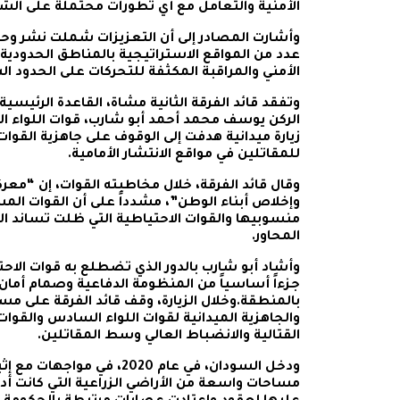
الأمنية والتعامل مع أي تطورات محتملة على الشر
وأشارت المصادر إلى أن التعزيزات شملت نشر وح
عدد من المواقع الاستراتيجية بالمناطق الحدودية
الأمني والمراقبة المكثفة للتحركات على الحدود ال
وتفقد قائد الفرقة الثانية مشاة، القاعدة الرئيسية
الركن يوسف محمد أحمد أبو شارب، قوات اللواء 
زيارة ميدانية هدفت إلى الوقوف على جاهزية القوات
للمقاتلين في مواقع الانتشار الأمامية.
وقال قائد الفرقة، خلال مخاطبته القوات، إن “معر
وإخلاص أبناء الوطن”، مشدداً على أن القوات الم
منسوبيها والقوات الاحتياطية التي ظلت تساند 
المحاور.
وأشاد أبو شارب بالدور الذي تضطلع به قوات الاحتيا
جزءاً أساسياً من المنظومة الدفاعية وصمام أما
بالمنطقة.وخلال الزيارة، وقف قائد الفرقة على مس
والجاهزية الميدانية لقوات اللواء السادس والقوات 
القتالية والانضباط العالي وسط المقاتلين.
ودخل السودان، في عام 2020، ف
مساحات واسعة من الأراضي الزراعية التي كانت أ