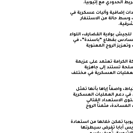
يط الحدودي مع إثيوبيا.
دات إضافية وآليات عسكرية في
، وسط حالة من الاستنفار
شرقية.
 للجيش بولاية القضارف، اللواء
السادس بقطاع “باسندة”، في
 وتعزيز الروح المعنوية
كة الكرامة تعتمد على عزيمة
سلحة تستند إلى جاهزية
العمليات العسكرية في مختلف
ط، واصفاً إياها بأنها تمثل
ن في دعم العمليات العسكرية
توى الاستعداد القتالي
المساندة، مثمناً الروح
ي مواجهات مع إثيوبيا تمكن خلالها من استعادة
ديس أبابا تفرض سيطرتها