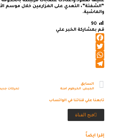
عليها لعقود.واعتادت عصابات مرتبطة بالحكومة ال
“الشفتة”، التعدي على المزارعين خلال موسم ال
والماشية.
90
قم بمشاركة الخبر علي
Facebook
Twitter
WhatsApp
Telegram
السابق
الجيش: الخرطوم آمنة
تابعنا علي قناتنا في الواتساب
فتح القناة
إقرا ايضاً