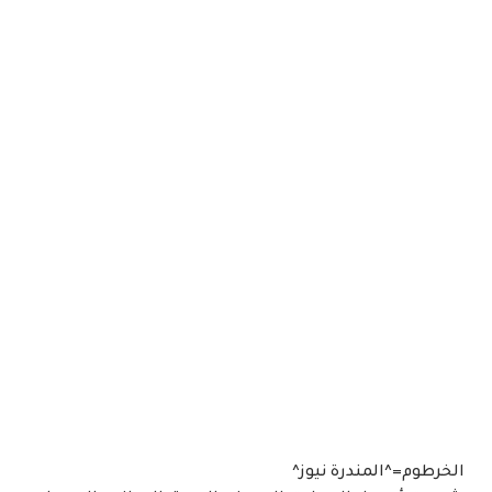
الخرطوم=^المندرة نيوز^