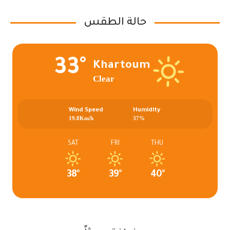
حالة الطقس
33°
Khartoum
Clear
Wind Speed
Humidity
19.8Km/h
37%
SAT
FRI
THU
38°
39°
40°