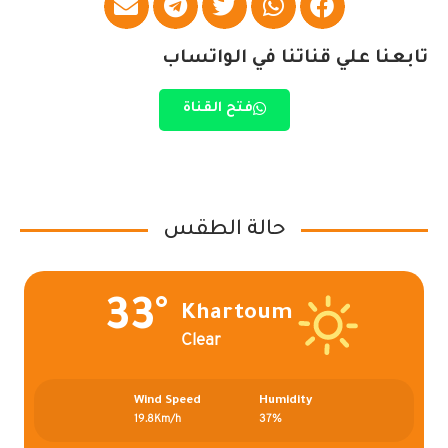
تابعنا علي قناتنا في الواتساب
فتح القناة
حالة الطقس
33°
Khartoum
Clear
Wind Speed
Humidity
19.8Km/h
37%