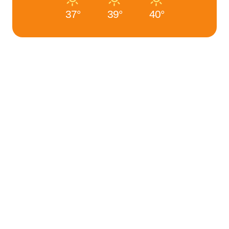
37°
39°
40°