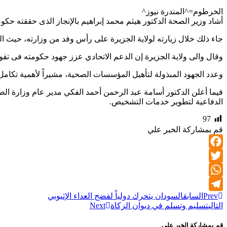
الخرطوم=^المندرة نيوز^
أشاد وزير الصحة الدكتور هيثم محمد إبراهيم بالإنجاز الذى حققته حك
جاء ذلك خلال زيارته لولاية الجزيرة على رأس وفد من وزارته، حيث التقى
وقال والى ولاية الجزيرة إن الدعم الاتحادي عزز جهود حكومته فى تقوي
وعدد الجهود المبذولة لتأهيل المؤسسات الصحية، مشيراً لأهمية تكامل الج
فيما أعلن الدكتور أسامة عبد الرحمن أحمد الفكي مدير عام وزارة الص
الدفاعية لتطوير خدمات التشخيص.
97
قم بمشاركة الخبر علي
Facebook
Twitter
WhatsApp
Prev
السابق
السودان يتحرك دولياً لفضح العداء الإثيوبي
Telegram
التالي
تسليم وتسلم في ديوان الزكاة
Next
قم بمشاركة الخبر علي