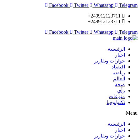
Facebook
Twitter
Whatsapp
Telegram
249912123711+
249912123711+
Facebook
Twitter
Whatsapp
Telegram
الرئيسية
اخبار
حوارات وتقارير
اقتصاد
رياضه
العالم
صحة
رأي
منوعات
تكنولوجيا
Menu
الرئيسية
اخبار
حوارات وتقارير