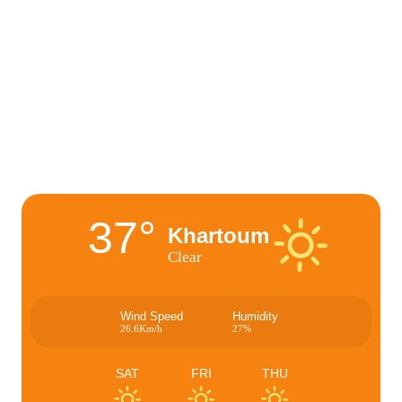
37°
Khartoum
Clear
Wind Speed
Humidity
26.6Km/h
27%
SAT
FRI
THU