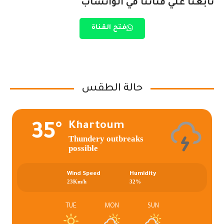
تابعنا علي قناتنا في الواتساب
فتح القناة
حالة الطقس
Khartoum
35°
Thundery outbreaks
possible
Wind Speed
Humidity
23Km/h
32%
TUE
MON
SUN