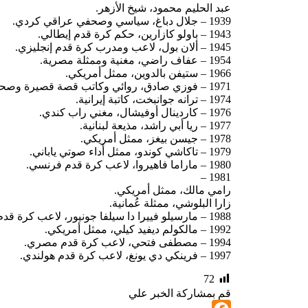
عبد الحليم محمود، شيخ الأزهر.
1939 – جلال دباغ، سياسي وصحفي عراقي كردي.
1943 – باولو كازارين، حكم كرة قدم إيطالي.
1945 – ألان بول، لاعب ومدرب كرة قدم إنجليزي.
1954 – عفاف راضي، مغنية وممثلة مصرية.
1966 – ستيفن بالدوين، ممثل أمريكي.
1971 – فوزي صادق، روائي وكاتب قصة قصيرة وصحفي سعودي.
1974 – ترانه جوانبخت، كاتبة إيرانية.
1976 – كاردينال أوفيشال، مغني راب كندي.
1977 – ريا أبي راشد، مذيعة لبنانية.
1978 – جيسن بيغز، ممثل أمريكي.
1979 – تاكاشي كوندو، ممثل أداء صوتي ياباني.
1980 – ماراما فاهيروا، لاعب كرة قدم فرنسي.
1981 –
رامي مالك، ممثل أمريكي.
زارا البلوشي، ممثلة عُمانية.
1988 – مارسيلو فييرا دا سيلفا جونيور، لاعب كرة قدم برازيلي.
1992 – مالكولم ديفيد كيلي، ممثل أمريكي.
1994 – مصطفى فتحي، لاعب كرة قدم مصري.
1997 – فرينكي دي يونغ، لاعب كرة قدم هولندي.
72
قم بمشاركة الخبر علي