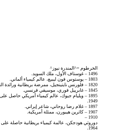
الخرطوم =^المندرة نيوز^
1496 – غوستاف الأول، ملك السويد.
1803 – يوستوس فون ليبيغ، عالم كيمياء ألماني.
1820 – فلورنس نايتينجيل، ممرضة بريطانية ورائدة التمريض الحديث.
1845 – غابرييل فوري، موسيقي فرنسي.
1895 – ويليام جيوك، عالم كيمياء أمريكي حاصل على
1949.
1897 – غلام رضا روحاني، شاعر إيراني.
1907 – كاثرين هيبورن، ممثلة أمريكية.
1910 –
دوروثي هودجكن، عالمة كيمياء بريطانية حاصلة على ج
1964.