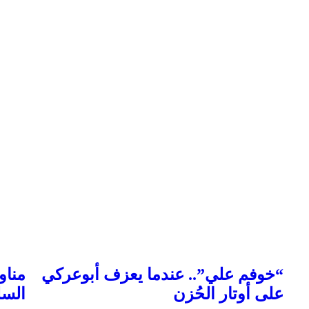
“خوفم علي”.. عندما يعزف أبوعركي
مناو
على أوتار الحُزن
السل