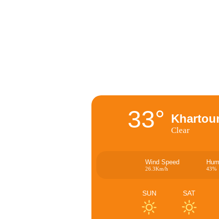
33°
Kharto
Clear
Wind Speed
Humi
26.3Km/h
43%
SUN
SAT