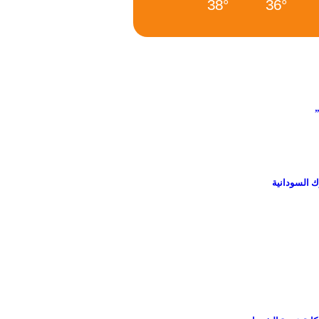
38°
36°
ك السودانية