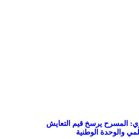
ي: المسرح يرسخ قيم التعايش
مي والوحدة الوطنية