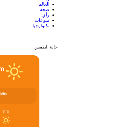
العالم
صحة
رأي
منوعات
تكنولوجيا
حالة الطقس
um
dity
FRI