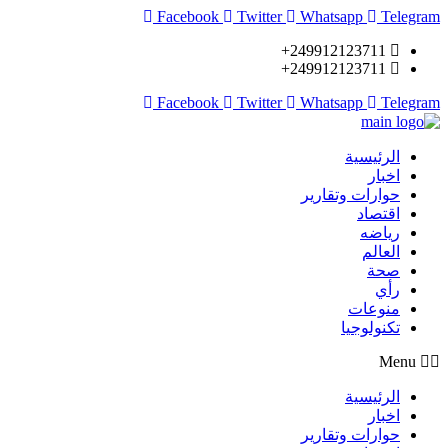
Facebook
Twitter
Whatsapp
Telegram
249912123711+
249912123711+
Facebook
Twitter
Whatsapp
Telegram
الرئيسية
اخبار
حوارات وتقارير
اقتصاد
رياضه
العالم
صحة
رأي
منوعات
تكنولوجيا
Menu
الرئيسية
اخبار
حوارات وتقارير