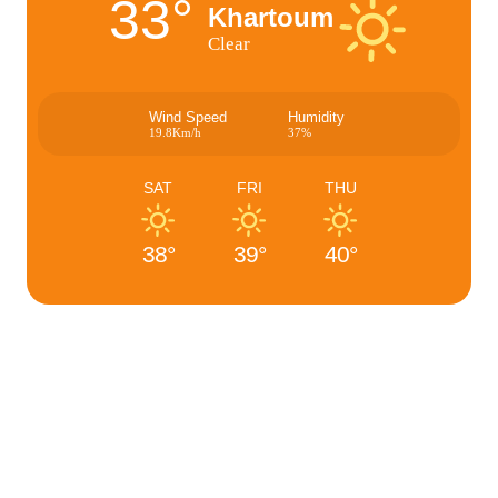
33°
Khartoum
Clear
Wind Speed
Humidity
19.8Km/h
37%
SAT
FRI
THU
38°
39°
40°