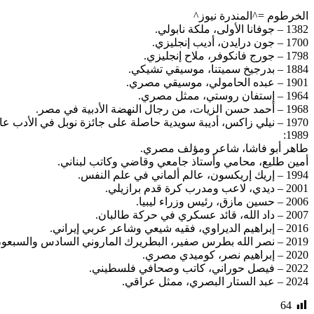
الخرطوم =^المندرة نيوز^
1382 – جوفانا الأولى، ملكة نابولي.
1700 – جون درايدن، أديب إنجليزي.
1798 – جورج فانكوفر، ملاح إنجليزي.
1884 – بدرجيخ سميتنا، موسيقي تشيكي.
1901 – عبده الحامولي، موسيقي مصري.
1964 – إستفان روستي، ممثل مصري.
1968 – أحمد حسن الزيات، من رجال النهضة الأدبية في مصر.
1970 – نيلي زاكس، أديبة سويدية حاصلة على جائزة نوبل في الأدب عام 1966.
1989:
طاهر أبو فاشا، شاعر ومؤلف مصري.
أمين طليع، محامي وأستاذ جامعي وقاضي وكاتب لبناني.
1994 – إريك إريكسون، عالم ألماني في علم النفس.
2001 – ديدي، لاعب ومدرب كرة قدم برازيلي.
2006 – حسين مازق، رئيس وزراء ليبيا.
2007 – داد الله، قائد عسكري في حركة طالبان.
2016 – إبراهيم الديراوي، فقيه شيعي وشاعر عربي إيراني.
2019 – نصر الله بطرس صفير، البطريرك الماروني السادس والسبعون.
2020 – إبراهيم نصر، كوميدي مصري.
2022 – فيصل حوراني، كاتب وصحافي فلسطيني.
2024 – عبد الستار البصري، ممثل عراقي.
64