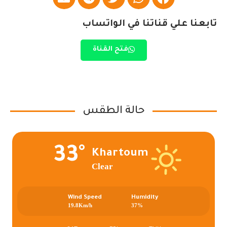
تابعنا علي قناتنا في الواتساب
فتح القناة
حالة الطقس
33°
Khartoum
Clear
Wind Speed
Humidity
19.8Km/h
37%