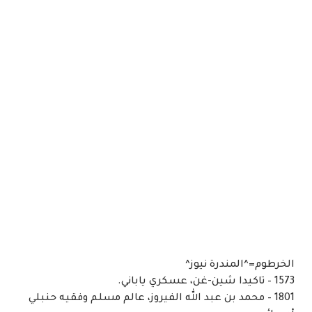
الخرطوم=^المندرة نيوز^
1573 – تاكيدا شين-غن، عسكري ياباني.
1801 – محمد بن عبد الله الفيروز، عالم مسلم وفقيه حنبلي