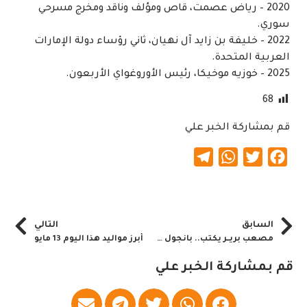
2020 – رياض عصمت، قاص ومؤلف وناقد ومخرج مسرحي
سوري.
2022 – خليفة بن زايد آل نهيان، ثاني رؤساء دولة الإمارات
العربية المتحدة.
2025 – خوزيه موخيكا، رئيس الأوروغواي الأربعون.
68
قم بمشاركة الخبر علي
Telegram
WhatsApp
Twitter
Facebook
السابق
التالي
مصعب بريــر يكتب.. بانجول تحت المجهر: تقارير ناقصة تصنع أحكامًا كاملة وتضع سيادة السودان على المحك ..!
أبرز مواليد هذا اليوم 13 مايو
قم بمشاركة الخبر علي