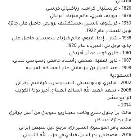
أحسائي.
1826 – كريستيان كرامب، رياضياتي فرنسي.
1878 – جوزيف هنري، عالم فيزياء أمريكي.
1930 – فريتيوف نانسين، مستكشف نرويجي حاصل على جائزة
نوبل للسلام عام 1922.
1938 – شارل إدوار غيوم، عالم فيزياء سويسري حاصل على
جائزة نوبل في الفيزياء عام 1920.
1961 – غاري كوبر، ممثل أمريكي.
1987 – فايز الفقيه، صحفي وأستاذ جامعي وسياسي لبناني.
1999 – عبد العزيز بن باز، مفتي عام المملكة العربية
السعودية.
2002 – فاليري لوبانوفسكي، لاعب ومدرب كرة قدم أوكراني.
2008 – سعد العبد الله السالم الصباح، أمير دولة الكويت
الرابع عشر.
2014 –
مالك بن جلول مخرج وكاتب سيناريو سويدي من أصل جزائري
فائز بجائزة أوسكار.
محمد باقر الموسوي الشيرازي، مرجع دين شيعي إيراني.
2016 – مصطفى بدر الدين، قيادي في حزب الله اللبناني.