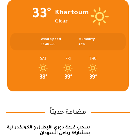
33°
Khartoum
Clear
Wind Speed
Humidity
32.4Km/h
42%
SAT
FRI
THU
38°
39°
39°
مضافة حديثاً
سحب قرعة دوري الأبطال و الكونفدرالية
بمشاركة رباعي السودان