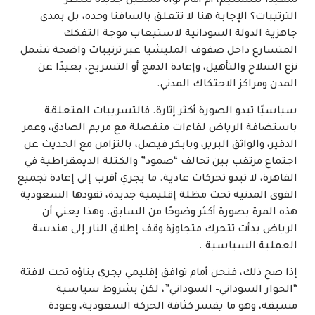
تمهيدًا للتسليم، أم أمام نواة تشكيل جديدة تنتظر
الترتيبات؟ الإجابة هنا لا تتعلق بالسافنا وحده، بل بمدى
جاهزية الدولة السودانية لاستيعاب موجة التفكك
المتسارع داخل صفوف المليشيا عبر ترتيبات واضحة تشمل
نزع السلاح والتأهيل، وإعادة الدمج أو التسريح، بعيدًا عن
المدن ومراكز الاحتكاك المدني.
سياسيًا تبدو الصورة أكثر إثارة. فالتسريبات المتعلقة
باستضافة الرياض لقاءات منفصلة مع مريم الصادق، وعمر
الدقير، والواثق البرير، وبابكر فيصل، بالتزامن مع الحديث عن
اجتماع مرتقب بين تحالف “صمود” والكتلة الديمقراطية في
القاهرة، لا تبدو تحركات عادية. ما يجري أقرب إلى إعادة تجميع
القوى المدنية تحت مظلة إقليمية جديدة، تقودها السعودية
هذه المرة بصورة أكثر وضوحًا من السابق. وهذا يعني أن
الرياض بدأت تتحرك متجاوزة وقف إطلاق النار إلى هندسة
العملية السياسية .
إذا صح ذلك، فنحن أمام توافق إقليمي يجري بناؤه تحت لافتة
“الحوار السوداني– السوداني”، لكن بشروط سياسية
مسبقة، وهو ما يفسر كثافة الحركة السعودية، وعودة