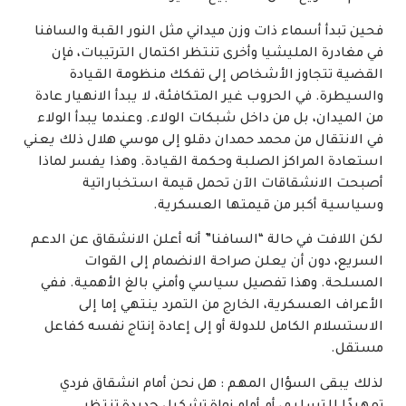
فحين تبدأ أسماء ذات وزن ميداني مثل النور القبة والسافنا
في مغادرة المليشيا وأخرى تنتظر اكتمال الترتيبات، فإن
القضية تتجاوز الأشخاص إلى تفكك منظومة القيادة
والسيطرة. في الحروب غير المتكافئة، لا يبدأ الانهيار عادة
من الميدان، بل من داخل شبكات الولاء. وعندما يبدأ الولاء
في الانتقال من محمد حمدان دقلو إلى موسي هلال ذلك يعني
استعادة المراكز الصلبة وحكمة القيادة. وهذا يفسر لماذا
أصبحت الانشقاقات الآن تحمل قيمة استخباراتية
وسياسية أكبر من قيمتها العسكرية.
لكن اللافت في حالة “السافنا” أنه أعلن الانشقاق عن الدعم
السريع، دون أن يعلن صراحة الانضمام إلى القوات
المسلحة. وهذا تفصيل سياسي وأمني بالغ الأهمية. ففي
الأعراف العسكرية، الخارج من التمرد ينتهي إما إلى
الاستسلام الكامل للدولة أو إلى إعادة إنتاج نفسه كفاعل
مستقل.
لذلك يبقى السؤال المهم : هل نحن أمام انشقاق فردي