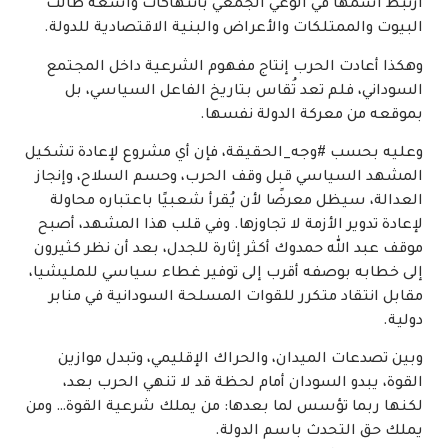
ارتبط اسمها في الوعي الجمعي بانتهاكات واسعة طالت
البيوت والممتلكات والأعراض والبنية الاقتصادية للدولة.
وهكذا أعادت الحرب إنتاج مفهوم الشرعية داخل المجتمع
السوداني، فلم تعد تُقاس بتاريخ الفاعل السياسي، بل
بموقعه من معركة الدولة نفسها.
وعليه بحسب #وجه_الحقيقة، فإن أي مشروع لإعادة تشكيل
المشهد السياسي قبل وقف الحرب، وحسم السلاح، وإنجاز
العدالة، سيظل معرضًا لأن يُقرأ شعبيًا باعتباره محاولة
لإعادة تدوير الأزمة لا تجاوزها. وفي قلب هذا المشهد، أصبح
موقف عبد الله حمدوك أكثر إثارة للجدل، بعد أن نظر كثيرون
إلى خطابه بوصفه أقرب إلى توفير غطاء سياسي للمليشيا،
مقابل انتقاد متكرر للقوات المسلحة السودانية في منابر
دولية.
وبين تصدعات الميدان، والحراك الإقليمي، وتبدل موازين
القوة، يبدو السودان أمام لحظة قد لا تنهي الحرب بعد،
لكنها ربما تؤسس لما بعدها: من يملك شرعية القوة… ومن
يملك حق التحدث باسم الدولة.