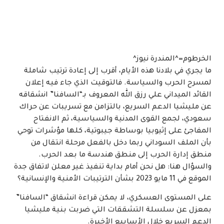
الخرطوم=^المندرة نيوز^
ما يجري في بلادنا هذه الأيام، أقرب إلى إعادة ترتيب شاملة
لمسرح الحرب والسياسة. فالتوقيت الذي جاء فيه إعلان
القائد الميداني علي رزق الله المعروف بـ“السافنا” انشقاقه
عن مليشيا الدعم السريع، بالتزامن مع تسريبات عن حراك
سعودي، لجمع القوى المدنية والسياسية، ثم الانفتاح
المفاجئ على إثيوبيا بوساطة جيبوتية، كلها مؤشرات توحي
بأن الملف السوداني ربما دخل بالفعل مرحلة انتقال من
منطق إدارة الحرب إلى منطق هندسة ما بعد الحرب.
والسؤال هنا: هل نحن أمام بداية تنفيذ غير معلن لاتفاق جدة
الموقع في 11 مايو 2023 بشأن الترتيبات الأمنية والإنسانية؟
على المستوى العسكري، لا يمكن قراءة انشقاق “السافنا”
بمعزل عن سلسلة التشققات التي ضربت بنية مليشيا
الدعم السريع خلال الأسابيع الأخيرة.