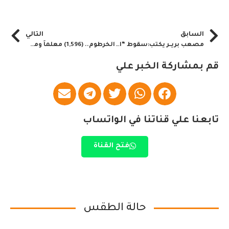
السابق
التالي
مصعب بريــر يكتب:سقوط “البدلة الشاملة”.. حين تتخلى الشرطة عن هيبة العسكرة لصالح كفاءة الخدمة ..!
الخرطوم.. (1,596) معلماً ومعلمة يشاركون في عمليات تصحيح أوراق امتحانات الشهادة الثانوية
قم بمشاركة الخبر علي
تابعنا علي قناتنا في الواتساب
فتح القناة
حالة الطقس