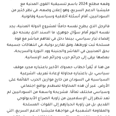
وقعه مطلع 2024 باسم تنسيقية القوى المدنية مع
مليشيا الدعم السريع، وهو إعلان وضعه، في نظر كثير من
السودانيين، أمام أسئلة أخلاقية وسياسية وقانونية.
فالرجل الذي يطرح نفسه حاملًا لمشروع الدولة المدنية، يجد
نفسه اليوم أمام سؤال جوهري: ما السند الذي يمنحه حق
إقصاء تيار سياسي، بينما دخل في تفاهم مباشر مع قوة
مسلحة ثبت تورطها، وفق تقارير دولية، في انتهاكات جسيمة
بحق المدنيين في الفاشر والجنينة وود النورة والسريحة،
بعضها يرقى إلى جرائم حرب وجرائم ضد الإنسانية.
من هنا لا يُقرأ خطاب حمدوك الأخير باعتباره مجرد موقف
سياسي، بل باعتباره محاولة لإعادة تعريف الشرعية
السياسية في السودان من خارج موازين الحرب القائمة على
الأرض. غير أن هذه المحاولة تصطدم بواقع اجتماعي
وسياسي مختلف تمامًا. فشريحة واسعة من السودانيين لم
تعد تنظر إلى الإسلاميين من زاوية الصراع الأيديولوجي
القديم، بل من زاوية انحيازهم إلى القوات المسلحة
والمقاومة الشعبية في مواجهة مليشيا الدعم السريع، التي