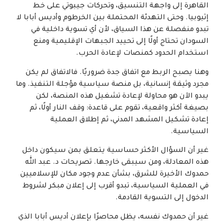
القاهرة إلى واجهة التنسيق، وتحركات جيبوتي على خط
إثيوبيا. وحتى التهدئة المحتملة بين الخرطوم وأديس أبابا لا
تبدو منفصلة عن هذا السياق، لأن أي تسوية داخلية في
السودان تحتاج أولًا إلى تحييد الجبهات الإقليمية ومنع
استخدام الحدود كمنصات لإعادة الحرب.
وهنا يصبح الربط مع اتفاق جدة ضروريًا. فالاتفاق لم يكن
مجرد وثيقة إنسانية، بل منصة سياسية مؤجلة التنفيذ. وما
يبدو الآن هو محاولة لإعادة تشغيل هذه المنصة، لكن
بصيغة أكثر واقعية، تقوم على قاعدة: وقف النار أولًا، ثم
إعادة تشكيل المشهد المدني، ثم إطلاق العملية
السياسية.
غير أن السؤال الأكثر حساسية يتعلق بمن سيكون داخل
هذه المعادلة، ومن سيبقى خارجها. تصريحات د. عبد الله
حمدوك الأخيرة للشرق، بشأن عدم وجود مكان للإسلاميين
في العملية السياسية، تبدو أقرب إلى إعلان مبكر لشروط
الدخول إلى التسوية القادمة.
غير أن حمدوك نفسه، يظل محاصرًا بإعلان أديس أبابا الذي