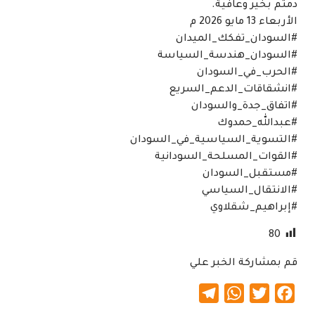
دمتم بخير وعافية.
الأربعاء 13 مايو 2026 م
#السودان_تفكك_الميدان
#السودان_هندسة_السياسة
#الحرب_في_السودان
#انشقاقات_الدعم_السريع
#اتفاق_جدة_والسودان
#عبدالله_حمدوك
#التسوية_السياسية_في_السودان
#القوات_المسلحة_السودانية
#مستقبل_السودان
#الانتقال_السياسي
#إبراهيم_شقلاوي
80
قم بمشاركة الخبر علي
Telegram
WhatsApp
Twitter
Facebook