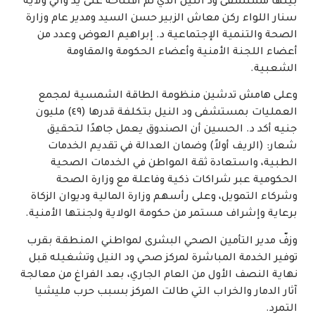
بينها مستشفى ود النيل الذي تم افتتاحه على يد والي ولاية
سنار اللواء ركن معاش الزبير حسن السيد ومدير عام وزارة
الصحة والتنمية الإجتماعية د. إبراهيم العوض وعدد من
أعضاء اللجنة الأمنية وأعضاء الحكومة والمقاومة
الشعبية.
وعلى هامش تدشين منظومة الطاقة الشمسية لمجمع
العمليات بمستشفى ود النيل بتكلفة قدرها (٤٩) مليون
جنيه ​أكد د. الحسين أن الصندوق يعمل جاهدًا لتحقيق
شعار: (الريف أولاً) وضمان العدالة في تقديم الخدمات
الطبية، واستعادة ثقة المواطن في الخدمات الصحية
الحكومية عبر شراكات ذكية وفاعلة مع وزارة الصحة
وشركاء التمويل، وعلى رأسهم وزارة المالية وديوان الزكاة
برعاية وإشراف مستمر من حكومة الولاية ولجنتها الأمنية.
وزفّ مدير التأمين الصحي البشرى لمواطني المنطقة بقرب
توفير الخدمة المباشرة لمركز صحي ود النيل وتشغيله قبل
نهاية النصف الأول من العام الجاري، بعد الفراغ من معالجة
آثار الدمار والخراب التي طالت المركز بسبب حرب مليشيا
التمرد.