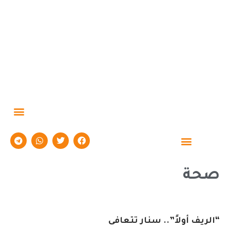
حوارات وتقارير
صحة
“الريف أولاً”.. سنار تتعافى