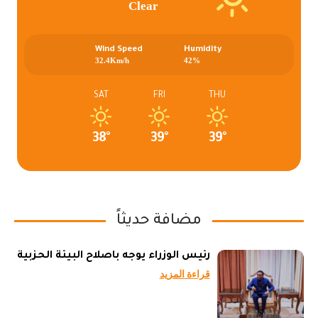
Clear
Wind Speed
Humidity
32.4Km/h
42%
SAT
FRI
THU
38°
39°
39°
مضافة حديثاً
رئيس الوزراء يوجه باصلاح البيئة الحزبية
قراءة المزيد