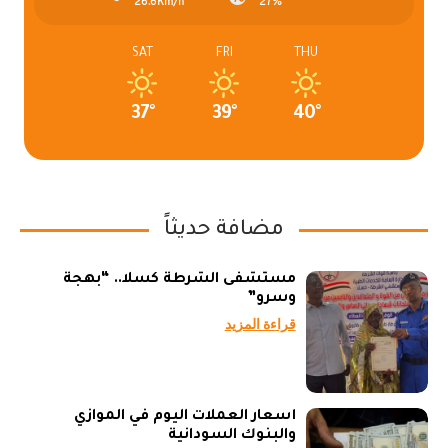
26.6Km/h
27%
SAT
FRI
THU
37°
39°
40°
مضافة حديثاً
مستشفى الشرطة كسلا.. “بهجة
وسرو”
قراءة المزيد
أسعار العملات اليوم في الموازي
والبنوك السودانية