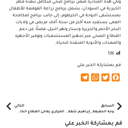
وتأتي هذه المبادرة ضمن برنامج صحي متكامل تنفذه قطر
الخيرية في السودان، يشمل برنامج زراعة القوقعة للأطفال
بمستشفى الدوحة في الخرطوم، إلى جانب برنامج لمكافحة
العمى يستفيد منه أكثر من ستة آلاف مريض في ولايات
البحر الأحمر والجزيرة وسنار ونهر النيل، فضلًا عن دعم
القطاع الصحي عبر تجهيز المستشفيات وتوفير الأجهزة
والمعدات والأدوية المنقذة للحياة.
136
قم بمشاركة الخبر علي
Telegram
WhatsApp
Twitter
Facebook
السابق
التالي
وجه الحقيقة_ إبراهيم شقلاوي يكتب.. العقود بين الشفافية والأمن القومي
المركزي يفاجئ القطاع الخاص بقرار
قم بمشاركة الخبر علي