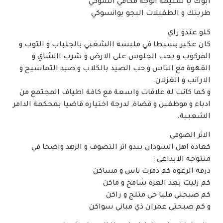
ابوك يا سليمة اتوجه مكافي السوكي
طريتك و الطفيلات البجو يوانسوكي
كلو عندو راي
كان عكير بسيطا في ملبسه االشعبي بالجلباب و التوب و
المركوب و يحب الجلوس على الارض و شرب االشاي و
القهوة مع الناس و حب الصيد بالكلاب و صيد التماسيح و
الارانب و الغزلان.
و كما كانت له علاقات واسعة مع كافة اطياف المجتمع من
ادباء و موظفين و قضاة, لدرجة اختياره قاضيا بمحكمة الدامر
الشعبية.
الاثر الصوفي
كعادة اهل السودان يبدو اثر التصوف و الزهد واضحا في
منتوجه الابداعي :
درقة الرغوة كم دمرت ناس و مساكن
كم زليت بعد العزة شامخ و ماكن
كم صبحتي قلبا حي متلج و راكن
و كم صبحتي عمران ذي مباني سواكن