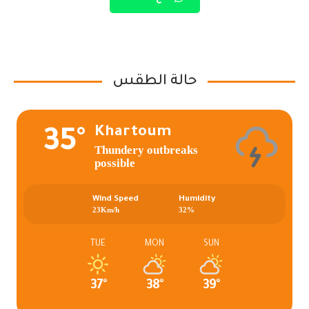
حالة الطقس
Khartoum
35°
Thundery outbreaks
possible
Wind Speed
Humidity
23Km/h
32%
TUE
MON
SUN
37°
38°
39°