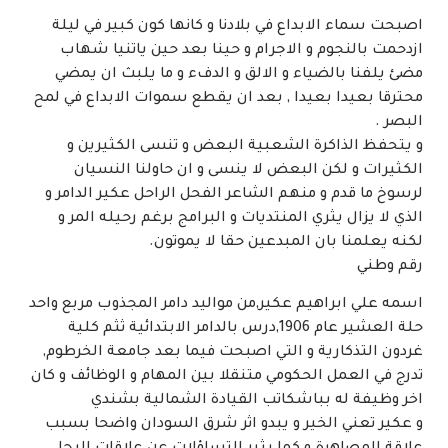
اصبحت سماء الابداع في بلادنا و كانها كون كبير في ليلة
ازدحمت بالنجوم و الاجرام و حينا بعد حين ياتنيا شهاب
مضئ يلفنا بالضياء و الالق و الدفء و ما يلبث ان يمضي
محترقا بعيدا بعيدا , بعد ان يقطع سموات الابداع في لمح
البصر .
و يتحفظ الذاكرة الشعبية البعض و تنسى الكثيرين و
الكثيرات و لكن البعض لا ينسى و ان حاولنا النسيان
لرسوخ ما قدم و منهم الشاعر الفحل الراحل عكير الدامر و
الذي لا يزال يثري المنتديات و البرامج برغم رحيله المر و
لكنه يعلمنا بان المبدعين حقا لا يموتون.
رقم وطني
اسمه علي ابراهيم عكير,من مواليد دامر المجذوب مربع واحد
حلة العشير عام 1906,درس بالدامر الابتدائية ثثم كلية
غردون التذكارية و التي اصبحت فيما بعد جامعة الخرطوم,
تدرج في العمل الحكومي متنقلا بين المهام و الوظائف و كان
اخر وظيفة له بباشكاتب القيادة الشمالية بشندي
و عكير تعني الخير و يبدو اثر شرق السودان واضحا بسبب