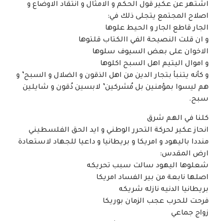
اشتهر عن عكير قول الحكم و الامثال و انتقاد الاوضاع و
اصلاح المجتمع يتجلى ذلك في:
الجار قاطع الجار و الحيط علوها
و ان قلت النصيحة الفي االكتاب قلتوها
الاخوان على بعض السيوف سلوها
و اموال اليتيم اهل السبح اكلوها
و كأنه يتنبأ بتجار الدين من اهل الذقون و الضلال و السبح’ و
هم ليسوا بمؤمنين بل مُشركين’ لابسين دُقون و شايلين
سبح.
كلنا في الهم شرق
انحاز عكير لحركة التحرر الوطني و ايد الحق الفلسطيني
منددا باليهود و امريكا و بريطانيا و داعيا للجهاد لاستعادة
ارض المقدس:
شعلوها اليهود سالت سبب تحريكه
اصلها نابعة من بير الفساد امريكا
بريطانيا الدنيه نازله شريكه
فرحت للحرب عجب الزمان بوريكا
زواج جماعي