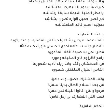
و لا يتوقف ىذمه للدنيا عند هذا الحد بل يتعداه:
خيرك ما بيدوم يا البهرجا الغشاشه
يا مطر المنية الديمة سابقة رشاشه
كم قصرا جميل انواره تضوي بشاشه
دمرتيه اصبح فاقد المقشاشه
رحلته للقضارف
القت عصا الترحال بشاعرنا حينا في القضارف و عند ركوبه
القطار جلست امامه احدى الحسان فاورت كبده قائلا:
قطر الجن بلا صيدة الخلا المذعوره
رامح كالرؤوم فاج المخيفه وعوره
في العطشان وقف جات ريله ناديه شعورها
انفاس الخيال اتملكتني شعوره
وقف المشترك حضرت ولاد دامرنا
من بعد السلام الطال بدينا سمرنا
فرحوا و هزوا قالوا الليلة نحن عمرنا
تعب الفي القضارف بي زعل خامرنا
الحكم الدامرية