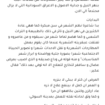
علاقة المصاهرة.و كما يثير التساؤلات عن علاقات البجا
بنهر النيل و جدلية الاصول و الاعراق السودانية التي لا يزال
محتدماً الي الان.
البدايات
بدا شاعرنا نظم الشعر في سن مبكرة كما ههي عادة
الكثيرين في نهر النيل و تاثر في ذلك بالطبيعة و التراث
الشعبي و كما هضم تماما شعر من سبقوه و من عاصروه و
تفتقت عبقريته الشعرية عندما كان يقوم بعمل
المطارحات الشعرية و نقل الاحداث شعرا و تصوير الحيياة
الاجتماعية شعرا بصورة جلية وواضحة و ابراز شعر
المناسبات’ و منه قوله في وداع صديقه و الذي اصيب بمرض
عضال و ساففر للخارج للعلاج الا انه توفي بعد ذلك’ فقال
عكير :
المرض ان كتر لا ببكي لا بنزره
و العمر ان كمل لا بينفع علاج لا ذره
عاد اركزن وكتين بكاههو ان حرا
و كما وثق لحادثه نقله للعمل بمدينة السوكي: