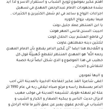
اهتم عكير بموضوع تزويج الشباب و استقرار الاسر و لذا ايد
بشدة مجهودات الامام عبدالرحمن المهدي في تسهيل
اجراءات الزواج و ساعد في لم شمل الكثيرين و الكثيرات ,
فيما يعرف بزواج الكوره:
يا ابن المنتظر عملا جليل دونت
احييت السنن قاسي المهر هونت
لي قاطع العشم بيت الحلال كونت
لثلثين دينه حفظتهن عاونت
و المُلاحظ هنا ايضا ’أن عُكير الدامر يقطع بأن الامام المهدي
رحمه الله’ هو المهدي المنتظر لتقطع جُهيزتْهُ قول كل
خطيب في هذا الموضوع و الذي شكل ايضاٌ تربة خصبة
للنقاش و الجدال .
و اليها تعودون
اغفى شاعرنا الفذ عكير اغفاءته الاخيرة بالمدينة التي احب
الدامر بمسقط راسه و مرتع صباه ليلاقي ربه في عام 1990 اثر
علة لم تمهله طويلا, لتشيعه المدينة في موكب مهيب
لايزال حديث الناس و يبكيه الصغار و الكبار و الشيب و
الشباب في تلاحم عفوي يعبر عن عمق تاثير ما قاله الراحل و