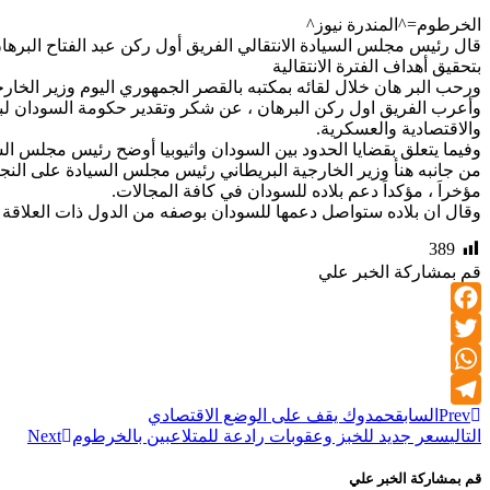
الخرطوم=^المندرة نيوز^
قال رئيس مجلس السيادة الانتقالي الفريق أول ركن عبد الفتاح البرهان 
بتحقيق أهداف الفترة الانتقالية
ورحب البر هان خلال لقائه بمكتبه بالقصر الجمهوري اليوم وزير الخار
وأعرب الفريق اول ركن البرهان ، عن شكر وتقدير حكومة السودان لبريطان
والاقتصادية والعسكرية.
وفيما يتعلق بقضايا الحدود بين السودان واثيوبيا أوضح رئيس مجلس الس
من جانبه هنأ وزير الخارجية البريطاني رئيس مجلس السيادة على النجاحا
مؤخراَ ، مؤكداَ دعم بلاده للسودان في كافة المجالات.
وقال ان بلاده ستواصل دعمها للسودان بوصفه من الدول ذات العلاقة الإ
389
قم بمشاركة الخبر علي
Facebook
Twitter
WhatsApp
Prev
السابق
حمدوك يقف على الوضع الاقتصادي
Telegram
التالي
سعر جديد للخبز وعقوبات رادعة للمتلاعبين بالخرطوم
Next
قم بمشاركة الخبر علي