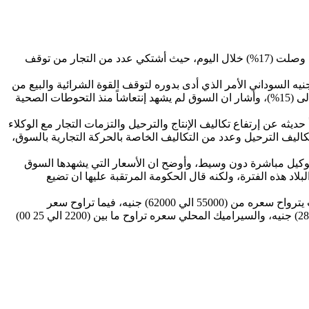
كشفت جولة بسوق السجانة قامت بها المندرة نيوز اليوم بسوق السجانة جنوب الخرطوم ارتفاع كبير في أسعار السيراميك ومواد البناء بنسبة وصلت (17%) خلال اليوم، حيث أشتكي عدد من التجار من توقف
يه السوداني الأمر الذي أدى بدوره لتوقف القوة الشرائية والبيع من
جانبنا في نفس الوقت، وأبان ان زيادة الأسعار في مواد البناء مستمرة بصورة مضطردة وبشكل يومي حيث بلغت زيادة الحديد خلال اليوم حوالى (15%)، وأشار ان السوق لم يشهد إنتعاشاً منذ التحوطات الصحية
ه عن إرتفاع تكاليف الإنتاج والترحيل والتزمات التجار مع الوكلاء
تكاليف الترحيل وعدد من التكاليف الخاصة بالحركة التجارية بالسوق،
الوكيل مباشرة دون وسيط، وأوضح ان الأسعار التي يشهدها السوق
بلاد هذه الفترة، ولكنه قال الحكومة المرتقبة عليها ان تضيع
وتحصلت ^المندرة نيوز^ على قائمة من الأسعار بسوق السجانة اليوم الاثنين، حيث ترواح سعر السيخ الطن من (310 الي 315) جنيه و الأسمنت يترواح سعره من (55000 الي 62000) جنيه، فيما تراوح سعر
البورسلين الصيني من (4250 إلى 4500) جنيه والسقف المستعار بلغ سعره (1750) جنيه، أما سعر السيراميك المصري تراوح من (2400 الي 2800) جنيه، والسيراميك المحلي سعره تراوح ما بين (2200 الي 25 00)