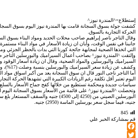
إستطلاع=^المندرة نيوز^
الحركة التجارية بالسوق.
وقال التاجر ناصر إبراهيم صاحب محلات الحديد ومواد البناء بسوق السج
التي اتخذها الصحية لمجابهة جائحة كورنا التي بدات بالحظر الجزئي ومن
وإلتقت ^المندرة نيوز^ بصاحب أعمال السيراميك والبورسلين التاجر ظا
السيراميك والبورسلين والمواد الصحية، وقال ان زيادة أسعار الوقود وا
وكشف عن زيادة سعر السيراميك والبورسلين بنسبة وصلت (17%)، ووصف الأمر بالمزعج خاصة وسط التجار.
أما التاجر ناجى النور قال ان سوق السجانة يعد من أكبر اسواق مواد
اليوم تعتبر أقل تكلفة رغم الزيادات الكبيرة التي تشهدها الحركة التجا
سياسات جديدة ومحكمة تستطيع من خلالها كفح جماح الأسعار بالسلع ك
جنيه، فيما سجل سعر بورسلين الماسة (2950) جنيه.
845
قم بمشاركة الخبر علي
Facebook