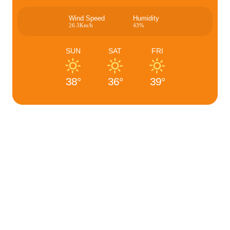
Wind Speed
Humidity
26.3Km/h
43%
SUN
SAT
FRI
38°
36°
39°