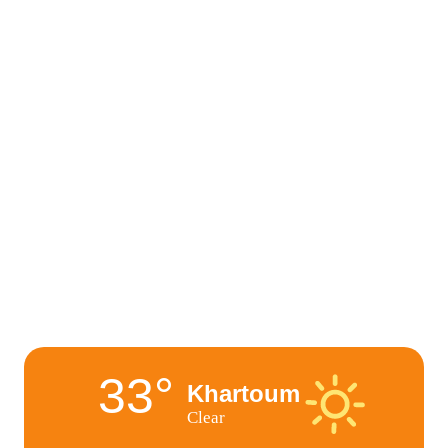
33°
Khartoum
Clear