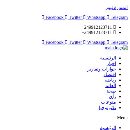
المندرة نيوز
Facebook
Twitter
Whatsapp
Telegram
249912123711+
249912123711+
Facebook
Twitter
Whatsapp
Telegram
الرئيسية
اخبار
حوارات وتقارير
اقتصاد
رياضه
العالم
صحة
رأي
منوعات
تكنولوجيا
Menu
الرئيسية