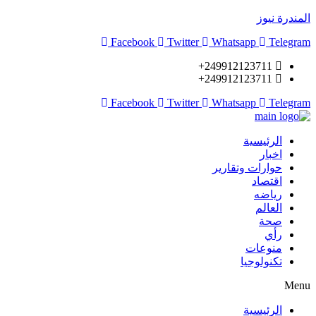
المندرة نيوز
Facebook
Twitter
Whatsapp
Telegram
249912123711+
249912123711+
Facebook
Twitter
Whatsapp
Telegram
الرئيسية
اخبار
حوارات وتقارير
اقتصاد
رياضه
العالم
صحة
رأي
منوعات
تكنولوجيا
Menu
الرئيسية