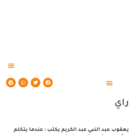
حوارات وتقارير
راي
يعقوب عبد النبي عبد الكريم يكتب : عندما يتكلم