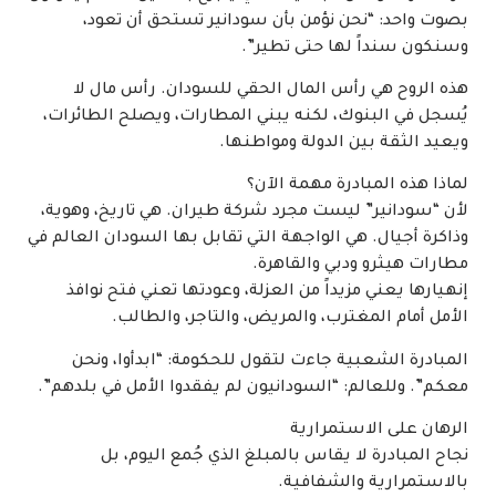
بصوت واحد: “نحن نؤمن بأن سودانير تستحق أن تعود،
وسنكون سنداً لها حتى تطير”.
هذه الروح هي رأس المال الحقي للسودان. رأس مال لا
يُسجل في البنوك، لكنه يبني المطارات، ويصلح الطائرات،
ويعيد الثقة بين الدولة ومواطنها.
لماذا هذه المبادرة مهمة الآن؟
لأن “سودانير” ليست مجرد شركة طيران. هي تاريخ، وهوية،
وذاكرة أجيال. هي الواجهة التي تقابل بها السودان العالم في
مطارات هيثرو ودبي والقاهرة.
إنهيارها يعني مزيداً من العزلة، وعودتها تعني فتح نوافذ
الأمل أمام المغترب، والمريض، والتاجر، والطالب.
المبادرة الشعبية جاءت لتقول للحكومة: “ابدأوا، ونحن
معكم”. وللعالم: “السودانيون لم يفقدوا الأمل في بلدهم”.
الرهان على الاستمرارية
نجاح المبادرة لا يقاس بالمبلغ الذي جُمع اليوم، بل
بالاستمرارية والشفافية.