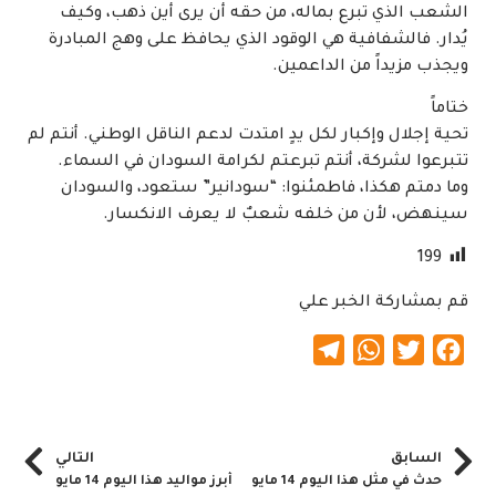
الشعب الذي تبرع بماله، من حقه أن يرى أين ذهب، وكيف
يُدار. فالشفافية هي الوقود الذي يحافظ على وهج المبادرة
ويجذب مزيداً من الداعمين.
ختاماً
تحية إجلال وإكبار لكل يدٍ امتدت لدعم الناقل الوطني. أنتم لم
تتبرعوا لشركة، أنتم تبرعتم لكرامة السودان في السماء.
وما دمتم هكذا، فاطمئنوا: “سودانير” ستعود، والسودان
سينهض، لأن من خلفه شعبٌ لا يعرف الانكسار.
199
قم بمشاركة الخبر علي
Telegram
WhatsApp
Twitter
Facebook
السابق
التالي
حدث في مثل هذا اليوم 14 مايو
أبرز مواليد هذا اليوم 14 مايو