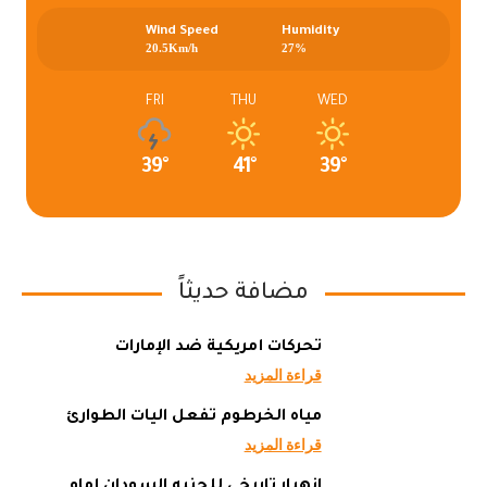
Wind Speed
Humidity
20.5Km/h
27%
FRI
THU
WED
39°
41°
39°
مضافة حديثاً
تحركات أمريكية ضد الإمارات
قراءة المزيد
مياه الخرطوم تفعل آليات الطوارئ
قراءة المزيد
إنهيار تاريخي للجنيه السودان أمام